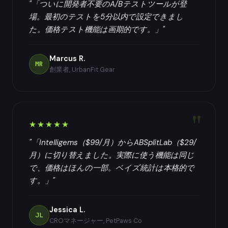
"「ついに開発者不要のA/Bテストツールが登
場。最初のテストを5分以内で設定できまし
た。価格テスト機能は画期的です。」"
Marcus R.
MR
創業者, UrbanFit Gear
★★★★★
"「Intelligems（$99/月）からABSplitLab（$29/
月）に切り替えました。実際に使う機能は同じ
で、価格はほんの一部。ベイズ統計は本格的で
す。」"
Jessica L.
JL
CROマネージャー, PetPaws Co