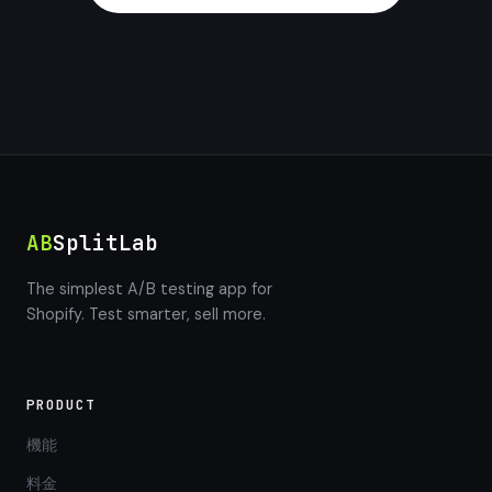
AB
SplitLab
The simplest A/B testing app for
Shopify. Test smarter, sell more.
PRODUCT
機能
料金