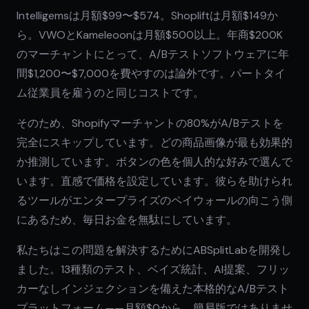
Intelligemsは月額$99〜$574。Shopliftは月額$149か
ら。VWOとKameleoonは月額$500以上。年商$200K
のマーチャントにとって、A/Bテストソフトウェアに年
間$1,200〜$7,000を費やすのは論外です。パートタイ
ム従業員を雇うのと同じコストです。
そのため、Shopifyマーチャントの80%がA/Bテストを
完全にスキップしています。どの商品画像が最も効果的
か推測しています。ボタンの色を個人的な好みで選んで
います。直感で価格を設定しています。彼らを助けられ
るツールがエンタープライズのペイウォールの向こう側
にあるため、毎日お金を無駄にしています。
私たちはこの問題を解決するためにABSplitLabを開発し
ました。13種類のテスト、ベイズ統計、AI提案、フリッ
カーなしインジェクションを備えた本格的なA/Bテスト
プラットフォーム——月額$0から。簡易版ではありませ