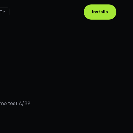
Installa
T
rimo test A/B?