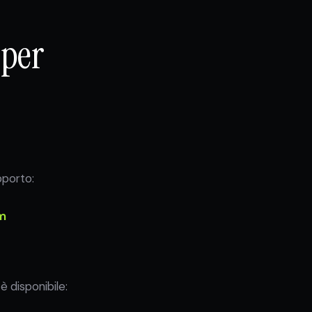
 per
i
pporto:
m
è disponibile: