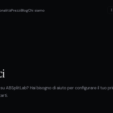
onalità
Prezzi
Blog
Chi siamo
I
ci
u ABSplitLab? Hai bisogno di aiuto per configurare il tuo p
arti.