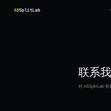
AB
SplitLab
联系
对 ABSplit